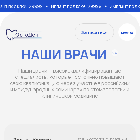
под ключ 29999
Иплант под ключ 29999
Имплант под ключ
Услуги
В
Записаться
меню
НАШИ
ВРАЧИ
04
Наши врачи — высококвалифицированные
специалисты, которые постоянно повышают
свою квалификацию через участие в российских
и международных семинарах по стоматологии и
клинической медицине
Захнун Хассан
Врач - ортодонт, главный
врач.