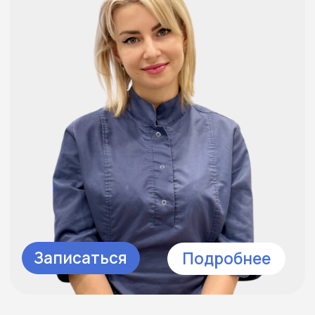
Клиника не оказывает услуги по
Полису обязательного медицинского
страхования (ОМС)
адрес:
Великий Новгород,
ул.Октябрьская, д.10
ул.Большая Московская
д.66
А
«ост. Псковская д.28»
А
«ост. Диалог Московская»
график работы:
Ежедневно
с 09:00 до 20:00
социальные сети: