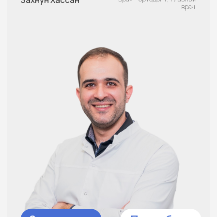
Записаться
Подробнее
Василенок Татьяна
Врач - ортодонт, зав.главного
врача.
Александровна