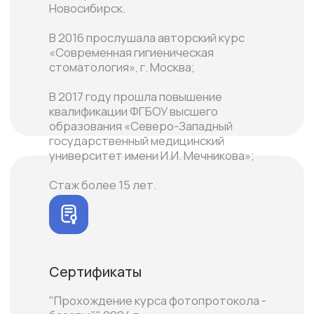
Владение методиками
-ультразвуковая чистка зубов
-чистка зубов методом Air Flow ( система
Prophyflex компании Kavo, Германия
-лечение заболеваний слизистой
оболочки полости рта и пародонта
-закрытый кюретаж
-санация полости рта, подготовка к
терапевтическому и ортодонтическому