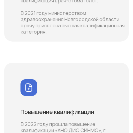
Повышение квалификации
В 2022 году прошла повышение
квалификации «АНО ДИО СИНМО», г.
Новосибирск.
В 2016 прослушала авторский курс
«Современная гигиеническая
стоматология», г. Москва;
В 2017 году прошла повышение
квалификации ФГБОУ высшего
образования «Северо-Западный
государственный медицинский
университет имени И.И. Мечникова»;
Стаж более 15 лет.
Сертификаты
"Прохождение курса фотопротокола -
базовый" 2024 г.