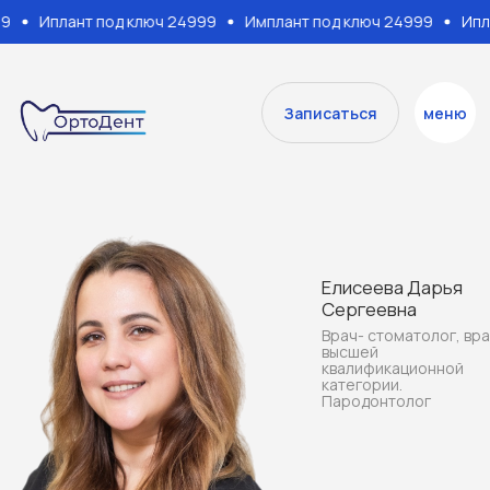
9
Иплант под ключ 24999
Имплант под ключ 24999
Ипла
Услуги
В
Записаться
меню
Елисеева Дарья
Сергеевна
Врач- стоматолог, врач
высшей
квалификационной
категории.
Пародонтолог
КВАЛИФИКАЦИЯ