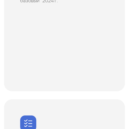
лечению
-отбеливание зубов
-фторирование зубов