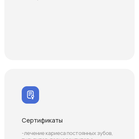
(в первые несколько лет после
прорезывания зуба);
- эстетические реставрации передних
зубов после травм, при поражении
кариозным и некариозным процессом
(флюороз, гипоплазия, некроз эмали).
-Прохождение курса "Базовый курс
фотопротокол 2024"
Владение методиками
-лечение кариозных и некариозных
поражений зубов;
-пломбирование и реставрация зубов с
использованием всех видов
пломбировочных материалов;
лечение пульпита и периодонтита;
-обработка корневых каналов при помощи
ручных и машинных инструментов.