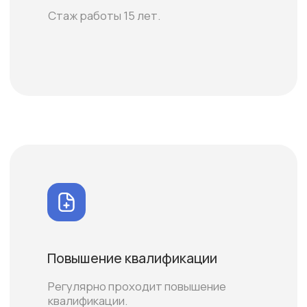
Повышение квалификации
Регулярно проходит повышение
квалификации.
Сертификаты
-лечение кариеса постоянных зубов,
пульпитов, периодонтитов с
использованием качественных
материалов и современных методик;
-эндодонтическое лечение зубов с
несформированными верхушками корней