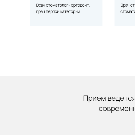
вт
Врач стоматолог- ортодонт,
Врач с
врач первой категории
стомат
Прием ведется
современн